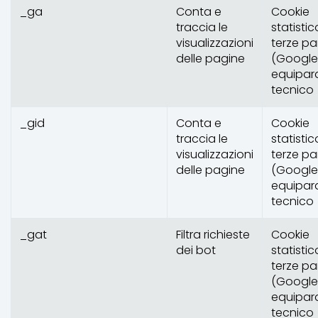
_ga
Conta e
Cookie
traccia le
statistic
visualizzazioni
terze par
delle pagine
(Google
equipar
tecnico
_gid
Conta e
Cookie
traccia le
statistic
visualizzazioni
terze par
delle pagine
(Google
equipar
tecnico
_gat
Filtra richieste
Cookie
dei bot
statistic
terze par
(Google
equipar
tecnico