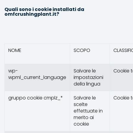
Quali sono i cookie installati da
omfcrushingplant.it?
NOME
SCOPO
CLASSIF
wp-
Salvare le
Cookie 
wpml_current_language
impostazioni
della lingua
gruppo cookie cmplz_*
Salvare le
Cookie 
scelte
effettuate in
merito ai
cookie