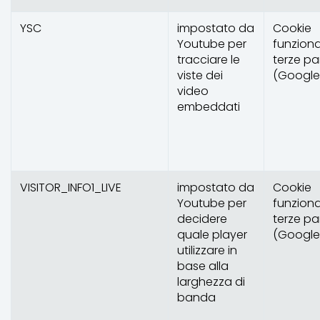
YSC
impostato da
Cookie
Youtube per
funziona
tracciare le
terze par
viste dei
(Google
video
embeddati
VISITOR_INFO1_LIVE
impostato da
Cookie
Youtube per
funziona
decidere
terze par
quale player
(Google
utilizzare in
base alla
larghezza di
banda