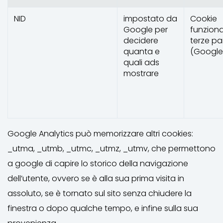
NID
impostato da
Cookie
Google per
funziona
decidere
terze par
quanta e
(Google
quali ads
mostrare
Google Analytics può memorizzare altri cookies:
_utma, _utmb, _utmc, _utmz, _utmv, che permettono
a google di capire lo storico della navigazione
dell’utente, ovvero se è alla sua prima visita in
assoluto, se è tornato sul sito senza chiudere la
finestra o dopo qualche tempo, e infine sulla sua